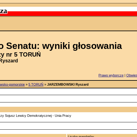
 Senatu: wyniki głosowania
zy nr 5 TORUŃ
yszard
Prawo wyborcze
|
Obwie
awsko-pomorskie
»
5 TORUŃ
»
JARZEMBOWSKI Ryszard
czy Sojusz Lewicy Demokratycznej - Unia Pracy
Liczba mandatów