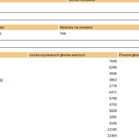
ata
Wybrany na senatora
d
TAK
Liczba uzyskanych głosów ważnych
Procent gło
7648
6298
4936
ki
3863
2778
6471
5798
4793
5828
3282
9169
12190
21464