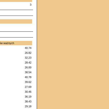
3
sów ważnych
40.74
26.82
32.23
28.42
26.00
38.54
40.78
39.62
27.69
30.46
36.19
38.43
29.18