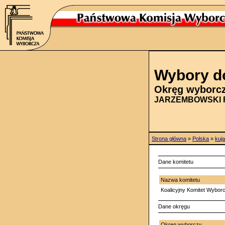
Wybory do
Okręg wyborc
JARZEMBOWSKI R
Strona główna
»
Polska
»
kuj
Dane komitetu
Nazwa komitetu
Koalicyjny Komitet Wybor
Dane okręgu
Okręg wyborczy