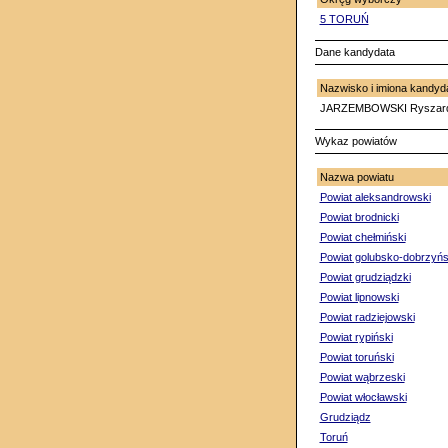
5 TORUŃ
Dane kandydata
Nazwisko i imiona kandyd
JARZEMBOWSKI Ryszar
Wykaz powiatów
Nazwa powiatu
Powiat aleksandrowski
Powiat brodnicki
Powiat chełmiński
Powiat golubsko-dobrzyńs
Powiat grudziądzki
Powiat lipnowski
Powiat radziejowski
Powiat rypiński
Powiat toruński
Powiat wąbrzeski
Powiat włocławski
Grudziądz
Toruń