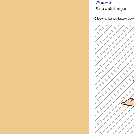
Włocławek
Suma w skali okręgu
Głosy na kandydata w pow