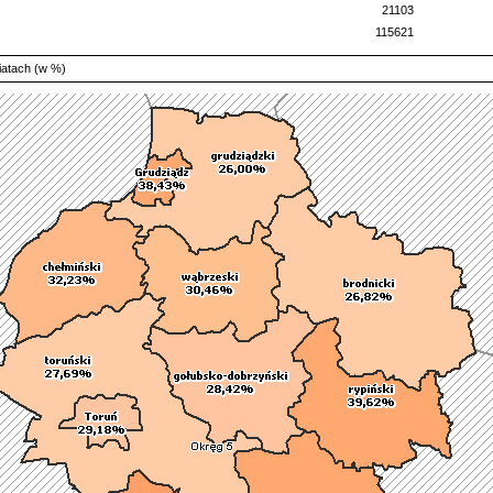
21103
115621
iatach (w %)