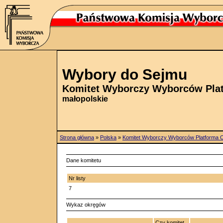
Wybory do Sejmu
Komitet Wyborczy Wyborców Pla
małopolskie
Strona główna
»
Polska
»
Komitet Wyborczy Wyborców Platforma 
Dane komitetu
Nr listy
7
Wykaz okręgów
Czy komitet