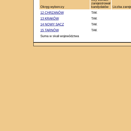
zarejestrował
Okręg wyborczy
kandydatów
Liczba zare
12 CHRZANÓW
TAK
13 KRAKÓW
TAK
14 NOWY SĄCZ
TAK
15 TARNÓW
TAK
Suma w skali województwa