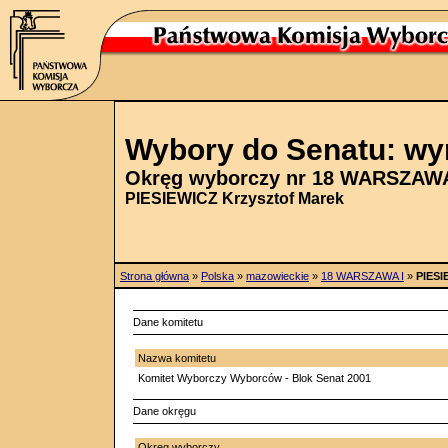
Wybory do Senatu: wy
Okręg wyborczy nr 18 WARSZAWA
PIESIEWICZ Krzysztof Marek
Strona główna
»
Polska
»
mazowieckie
»
18 WARSZAWA I
»
PIESI
Dane komitetu
Nazwa komitetu
Komitet Wyborczy Wyborców - Blok Senat 2001
Dane okręgu
Okręg wyborczy