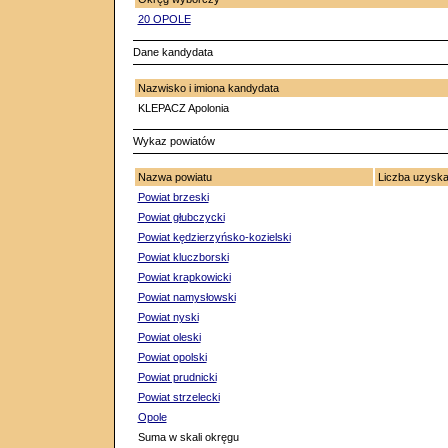
20 OPOLE
Dane kandydata
Nazwisko i imiona kandydata
KLEPACZ Apolonia
Wykaz powiatów
Nazwa powiatu
Liczba uzysk
Powiat brzeski
Powiat głubczycki
Powiat kędzierzyńsko-kozielski
Powiat kluczborski
Powiat krapkowicki
Powiat namysłowski
Powiat nyski
Powiat oleski
Powiat opolski
Powiat prudnicki
Powiat strzelecki
Opole
Suma w skali okręgu