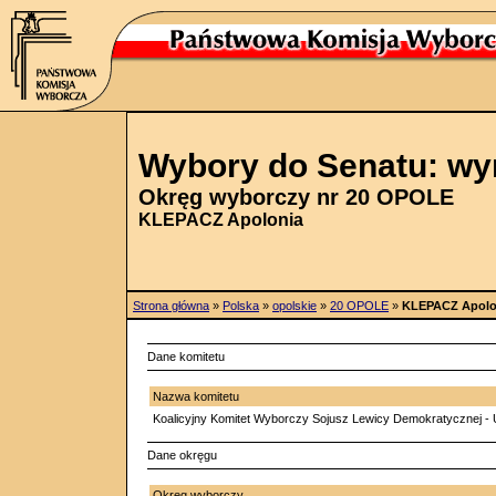
Wybory do Senatu: wy
Okręg wyborczy nr 20 OPOLE
KLEPACZ Apolonia
Strona główna
»
Polska
»
opolskie
»
20 OPOLE
»
KLEPACZ Apolo
Dane komitetu
Nazwa komitetu
Koalicyjny Komitet Wyborczy Sojusz Lewicy Demokratycznej - 
Dane okręgu
Okręg wyborczy