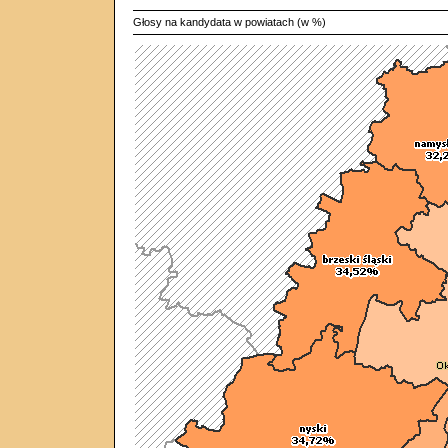
Głosy na kandydata w powiatach (w %)