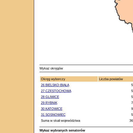
Wykaz okręgów
Okręg wyborczy
Liczba powiatów
26 BIELSKO-BIAŁA
5
27 CZĘSTOCHOWA
5
28 GLIWICE
5
29 RYBNIK
7
30 KATOWICE
9
31 SOSNOWIEC
5
Suma w skali województwa
36
Wykaz wybranych senatorów