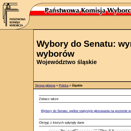
Wybory do Senatu: wyn
wyborów
Województwo śląskie
Strona główna
»
Polska
»
śląskie
Zobacz także
Wybory do Senatu: ogólne statystyki głosowania na poziomie 
Okręgi, z ktorych spłynęły dane