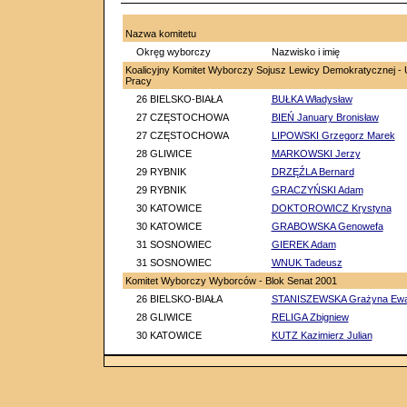
Nazwa komitetu
Okręg wyborczy
Nazwisko i imię
Koalicyjny Komitet Wyborczy Sojusz Lewicy Demokratycznej - 
Pracy
26 BIELSKO-BIAŁA
BUŁKA Władysław
27 CZĘSTOCHOWA
BIEŃ January Bronisław
27 CZĘSTOCHOWA
LIPOWSKI Grzegorz Marek
28 GLIWICE
MARKOWSKI Jerzy
29 RYBNIK
DRZĘŹLA Bernard
29 RYBNIK
GRACZYŃSKI Adam
30 KATOWICE
DOKTOROWICZ Krystyna
30 KATOWICE
GRABOWSKA Genowefa
31 SOSNOWIEC
GIEREK Adam
31 SOSNOWIEC
WNUK Tadeusz
Komitet Wyborczy Wyborców - Blok Senat 2001
26 BIELSKO-BIAŁA
STANISZEWSKA Grażyna Ew
28 GLIWICE
RELIGA Zbigniew
30 KATOWICE
KUTZ Kazimierz Julian