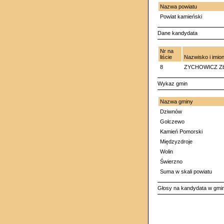
Nazwa powiatu
Powiat kamieński
Dane kandydata
Nr na
liście
Nazwisko i imio
8
ZYCHOWICZ Zbi
Wykaz gmin
Nazwa gminy
Dziwnów
Golczewo
Kamień Pomorski
Międzyzdroje
Wolin
Świerzno
Suma w skali powiatu
Głosy na kandydata w gmi