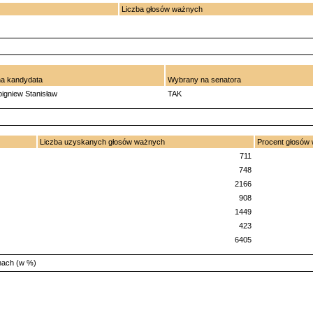
Liczba głosów ważnych
na kandydata
Wybrany na senatora
gniew Stanisław
TAK
Liczba uzyskanych głosów ważnych
Procent głosów
711
748
2166
908
1449
423
6405
nach (w %)