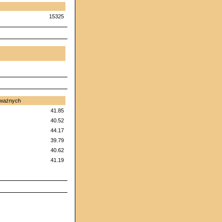
15325
 ważnych
41.85
40.52
44.17
39.79
40.62
41.19