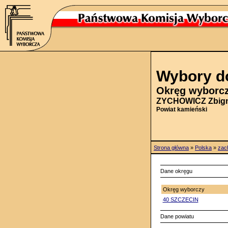
Wybory do
Okręg wyborcz
ZYCHOWICZ Zbign
Powiat kamieński
Strona główna
»
Polska
»
zac
Dane okręgu
Okręg wyborczy
40 SZCZECIN
Dane powiatu