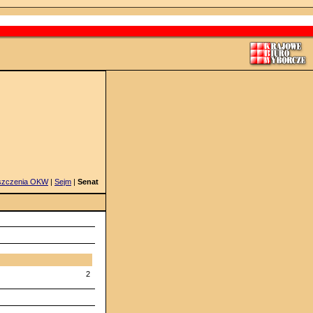
szczenia OKW
|
Sejm
|
Senat
2