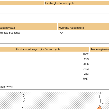
Liczba głosów ważnych
na kandydata
Wybrany na senatora
gniew Stanisław
TAK
Liczba uzyskanych głosów ważnych
Procent głosó
2062
223
2056
2423
253
7017
nach (w %)