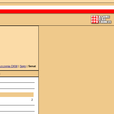
szczenia OKW
|
Sejm
|
Senat
i
2