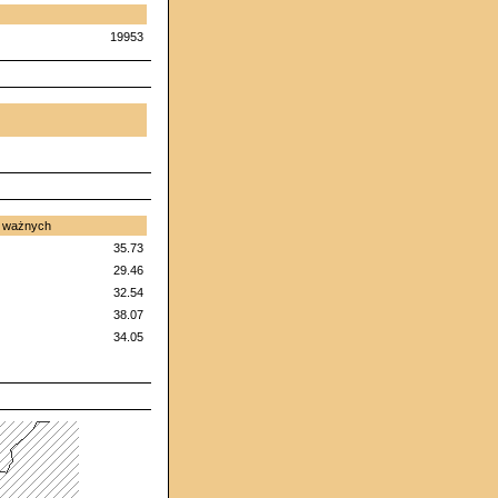
19953
w ważnych
35.73
29.46
32.54
38.07
34.05