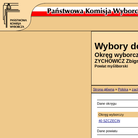
Wybory do
Okręg wyborcz
ZYCHOWICZ Zbign
Powiat myśliborski
Strona główna
»
Polska
»
zac
Dane okręgu
Okręg wyborczy
40 SZCZECIN
Dane powiatu