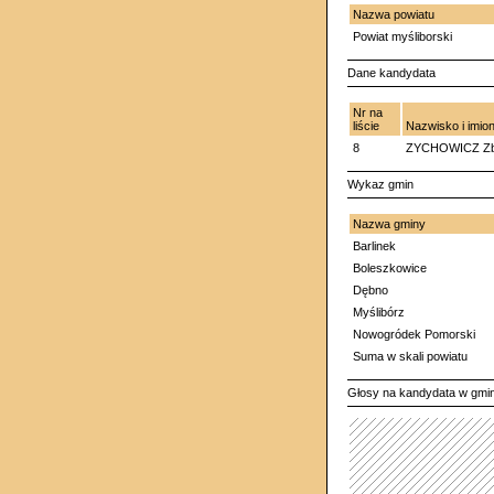
Nazwa powiatu
Powiat myśliborski
Dane kandydata
Nr na
liście
Nazwisko i imio
8
ZYCHOWICZ Zbi
Wykaz gmin
Nazwa gminy
Barlinek
Boleszkowice
Dębno
Myślibórz
Nowogródek Pomorski
Suma w skali powiatu
Głosy na kandydata w gmi