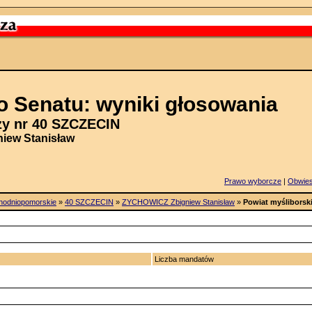
 Senatu: wyniki głosowania
y nr 40 SZCZECIN
iew Stanisław
Prawo wyborcze
|
Obwie
hodniopomorskie
»
40 SZCZECIN
»
ZYCHOWICZ Zbigniew Stanisław
»
Powiat myśliborsk
Liczba mandatów