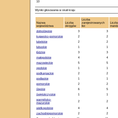
10
Wyniki głosowania w skali kraju
Liczba
Nazwa
Liczba
zarejestrowanych
Liczb
województwa
okręgów
list
mand
dolnośląskie
3
3
kujawsko-pomorskie
2
2
lubelskie
2
2
lubuskie
1
1
łódzkie
3
3
małopolskie
4
4
mazowieckie
5
5
opolskie
1
1
podkarpackie
2
2
podlaskie
1
1
pomorskie
2
2
śląskie
6
5
świętokrzyskie
1
1
warmińsko-
2
2
mazurskie
wielkopolskie
4
4
zachodniopomorskie
2
2