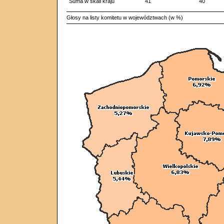
Suma w skali kraju
41
40
Głosy na listy komitetu w województwach (w %)